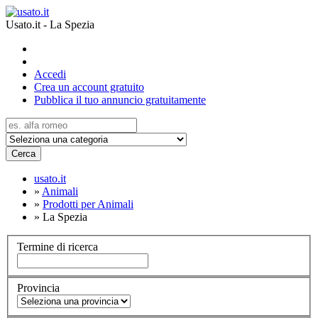
Usato.it - La Spezia
Accedi
Crea un account gratuito
Pubblica il tuo annuncio gratuitamente
Cerca
usato.it
»
Animali
»
Prodotti per Animali
»
La Spezia
Termine di ricerca
Provincia