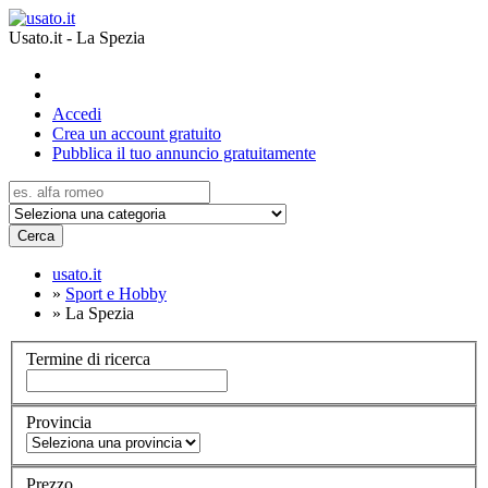
Usato.it - La Spezia
Accedi
Crea un account gratuito
Pubblica il tuo annuncio gratuitamente
Cerca
usato.it
»
Sport e Hobby
»
La Spezia
Termine di ricerca
Provincia
Prezzo